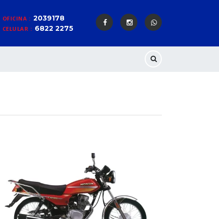
2039178
OFICINA :
6822 2275
CELULAR :