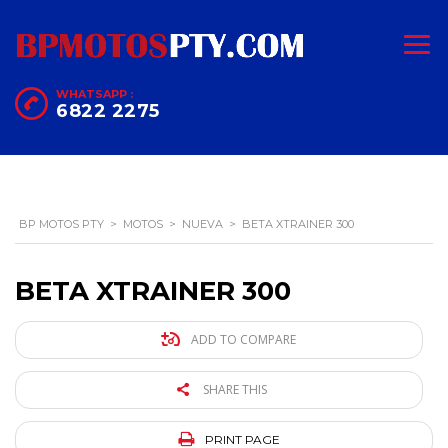
WHATSAPP :
6822 2275
BP MOTOS PTY
>
MOTOS
>
NUEVA
>
BETA XTRAINER 300
BETA XTRAINER 300
ADD TO COMPARE
SHARE THIS
PRINT PAGE