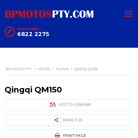
WHATSAPP :
6822 2275
BP MOTOS PTY
>
MOTOS
>
NUEVA
>
QINGQI QM150
Qingqi QM150
ADD TO COMPARE
SHARE THIS
PRINT PAGE