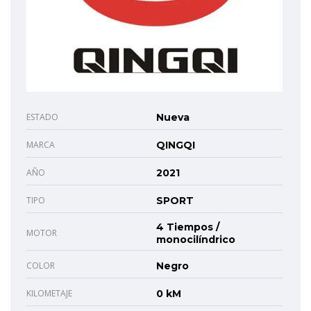
ESTADO
Nueva
MARCA
QINGQI
AÑO
2021
TIPO
SPORT
4 Tiempos /
MOTOR
monocilíndrico
COLOR
Negro
KILOMETAJE
0 kM