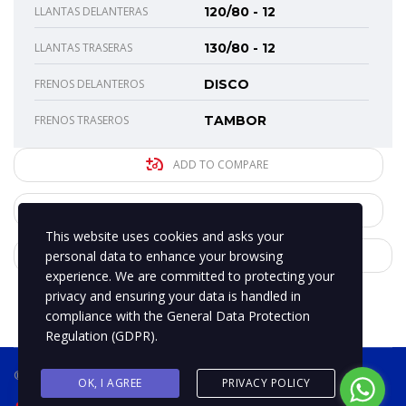
LLANTAS DELANTERAS
120/80 - 12
LLANTAS TRASERAS
130/80 - 12
FRENOS DELANTEROS
DISCO
FRENOS TRASEROS
TAMBOR
ADD TO COMPARE
SHARE THIS
This website uses cookies and asks your
personal data to enhance your browsing
PRINT PAGE
experience. We are committed to protecting your
privacy and ensuring your data is handled in
compliance with the
General Data Protection
Regulation (GDPR)
.
® 2019 BPMotospty
COTIZA TU MOTO
OK, I AGREE
PRIVACY POLICY