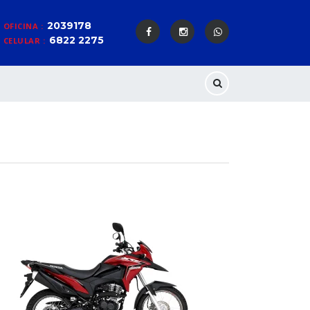
2039178
OFICINA :
6822 2275
CELULAR :